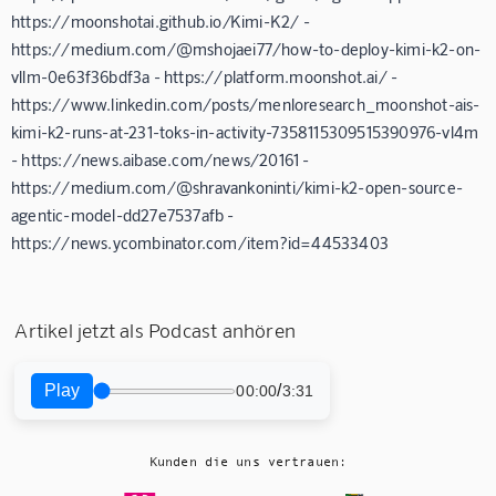
https://moonshotai.github.io/Kimi-K2/ -
https://medium.com/@mshojaei77/how-to-deploy-kimi-k2-on-
vllm-0e63f36bdf3a - https://platform.moonshot.ai/ -
https://www.linkedin.com/posts/menloresearch_moonshot-ais-
kimi-k2-runs-at-231-toks-in-activity-7358115309515390976-vl4m
- https://news.aibase.com/news/20161 -
https://medium.com/@shravankoninti/kimi-k2-open-source-
agentic-model-dd27e7537afb -
https://news.ycombinator.com/item?id=44533403
Artikel jetzt als Podcast anhören
Play
/
00:00
3:31
Kunden die uns vertrauen: