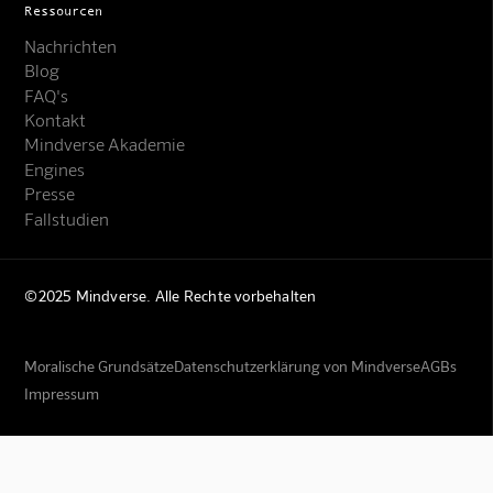
Ressourcen
Nachrichten
Blog
FAQ's
Kontakt
Mindverse Akademie
Engines
Presse
Fallstudien
©2025 Mindverse. Alle Rechte vorbehalten
Mindverse Support
Online · KI-Assistent
Moralische Grundsätze
Datenschutzerklärung von Mindverse
AGBs
Impressum