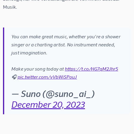
Musik.
You can make great music, whether you're a shower 
singer or a charting artist. No instrument needed, 
just imagination. 
Make your song today at 
https://t.co/HG7qM2Jhr5
🎧 
pic.twitter.com/vVbWiSPouJ
— Suno (@suno_ai_)
December 20, 2023