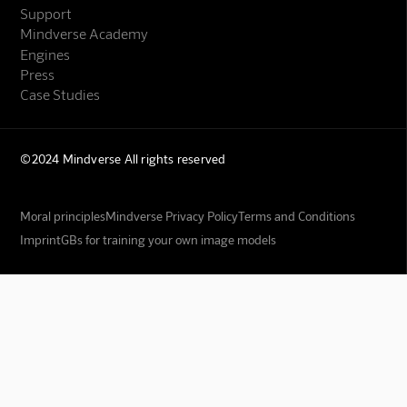
Support
Mindverse Academy
Engines
Press
Case Studies
©2024 Mindverse All rights reserved
Moral principles
Mindverse Privacy Policy
Terms and Conditions
Imprint
GBs for training your own image models
Mindverse Support
Online · KI-Assistent