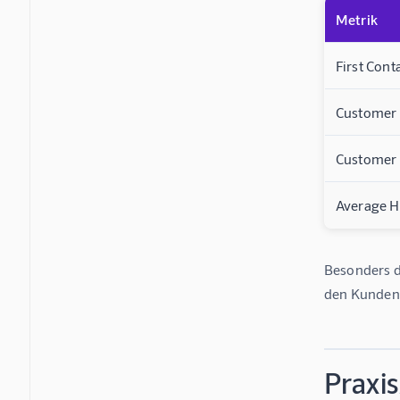
Metrik
First Cont
Customer 
Customer 
Average H
Besonders d
den Kundena
Praxis