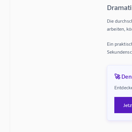
Dramati
Die 
durchsch
arbeiten, k
Ein praktisc
Sekundensch
🚀 Denk
Entdecke
Jetz