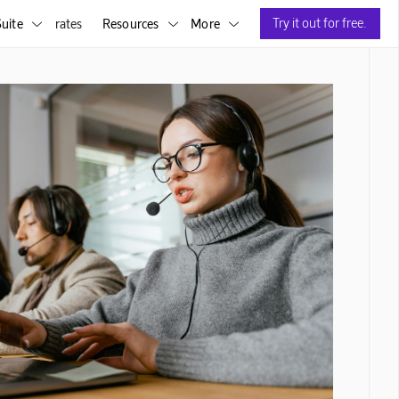
Try it out for free.
uite
rates
Resources
More


