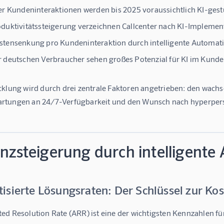
er Kundeninteraktionen
werden bis 2025 voraussichtlich KI-gestü
duktivitätssteigerung
verzeichnen Callcenter nach KI-Implemen
stensenkung
pro Kundeninteraktion durch intelligente Automat
r deutschen Verbraucher
sehen großes Potenzial für KI im Kunde
cklung wird durch drei zentrale Faktoren angetrieben: den wac
tungen an 24/7-Verfügbarkeit und den Wunsch nach hyperperso
enzsteigerung durch intelligente
isierte Lösungsraten: Der Schlüssel zur K
ed Resolution Rate (ARR)
 ist eine der wichtigsten Kennzahlen f