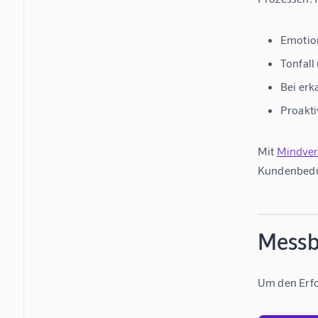
Emotion
Tonfall
Bei erk
Proakti
Mit 
Mindver
Kundenbedür
Messb
Um den Erfo