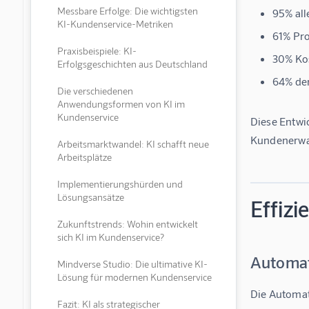
Messbare Erfolge: Die wichtigsten
95% all
KI-Kundenservice-Metriken
61% Pro
Praxisbeispiele: KI-
30% Ko
Erfolgsgeschichten aus Deutschland
64% de
Die verschiedenen
Anwendungsformen von KI im
Kundenservice
Diese Entwi
Kundenerwar
Arbeitsmarktwandel: KI schafft neue
Arbeitsplätze
Implementierungshürden und
Lösungsansätze
Effizi
Zukunftstrends: Wohin entwickelt
sich KI im Kundenservice?
Automat
Mindverse Studio: Die ultimative KI-
Lösung für modernen Kundenservice
Die 
Automat
Fazit: KI als strategischer