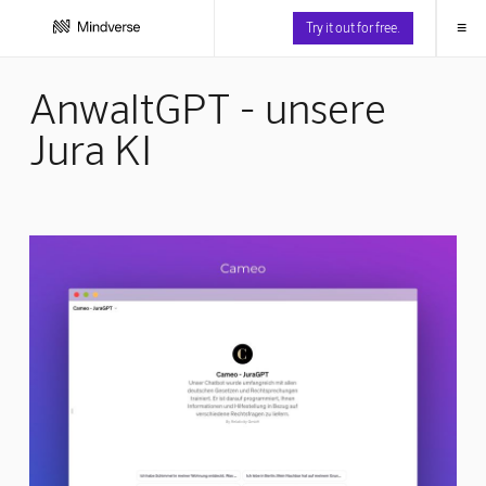
≡
Try it out for free.
AnwaltGPT - unsere
Jura KI