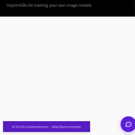
Imprint
GBs for training your own image models
Mindverse Support
Online · KI-Assistent
Mindverse
KI für Ihr Unternehmen – Jetzt Demo buchen