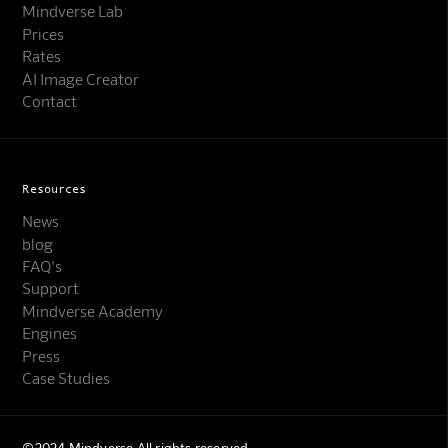
Mindverse Lab
Prices
Rates
AI Image Creator
Contact
Resources
News
blog
FAQ's
Support
Mindverse Support
Mindverse Academy
Online · KI-Assistent
Engines
Press
Case Studies
©2024 Mindverse All rights reserved