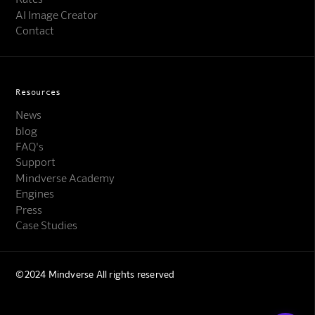
AI Image Creator
Contact
Resources
News
blog
FAQ's
Support
Mindverse Support
Mindverse Academy
Online · KI-Assistent
Engines
Press
Case Studies
©2024 Mindverse All rights reserved
Mindverse