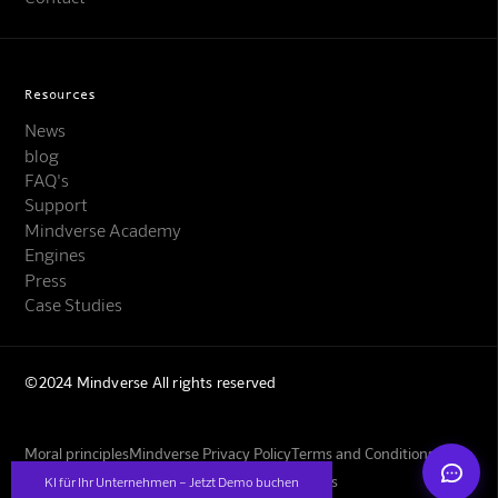
Resources
News
blog
FAQ's
Support
Mindverse Support
Mindverse Academy
Online · KI-Assistent
Engines
Press
Case Studies
©2024 Mindverse All rights reserved
Mindverse
Moral principles
Mindverse Privacy Policy
Terms and Conditions
Imprint
GBs for training your own image models
KI für Ihr Unternehmen – Jetzt Demo buchen