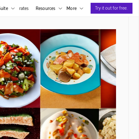
Try it out for free.
uite
rates
Resources
More


