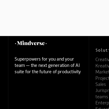
Solut
Superpowers for you and your
Creati
team — the next generation of AI
Kreati
suite for the future of productivity
Marke
Proje
Sales
Jurisp
teams
Enterp
Educa