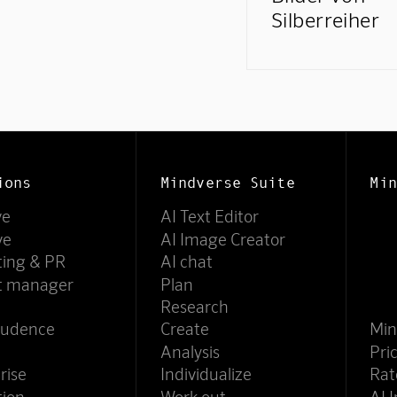
Silberreiher
ions
Mindverse Suite
Min
ve
AI Text Editor
ve
AI Image Creator
ting & PR
AI chat
ct manager
Plan
Research
rudence
Create
Min
Analysis
Pri
rise
Individualize
Rat
tion
Work out
AI 