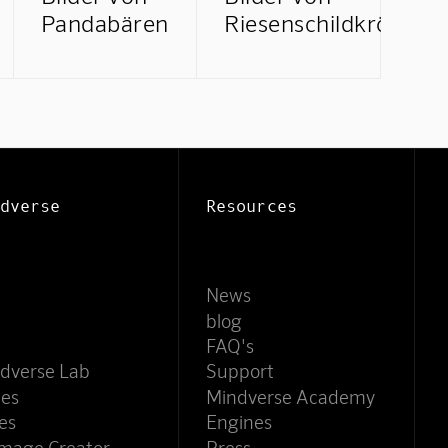
Pandabären
Riesenschildkröten
Mindverse Support
Online · KI-Assistent
dverse
Resources
News
blog
FAQ's
dverse Lab
Support
ces
Mindverse Academy
es
Engines
Image Creator
Press