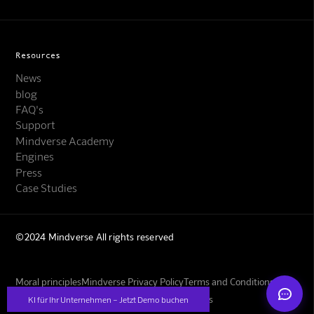
Resources
News
blog
FAQ's
Support
Mindverse Support
Mindverse Academy
Online · KI-Assistent
Engines
Press
Case Studies
©2024 Mindverse All rights reserved
Mindverse
Moral principles
Mindverse Privacy Policy
Terms and Conditions
Imprint
GBs for training your own image models
KI für Ihr Unternehmen – Jetzt Demo buchen