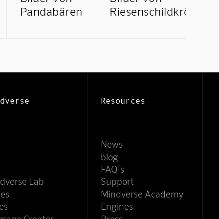
Pandabären
Riesenschildkröten
Mindverse Support
Online · KI-Assistent
dverse
Resources
News
blog
FAQ's
dverse Lab
Support
ces
Mindverse Academy
es
Engines
Image Creator
Press