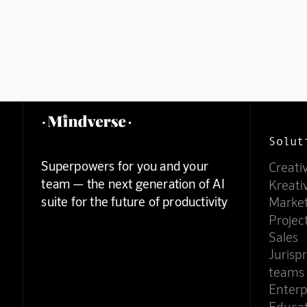
Solut
Superpowers for you and your
Creati
team — the next generation of AI
Kreati
suite for the future of productivity
Marke
Proje
Sales
Jurisp
teams
Enterp
Educa