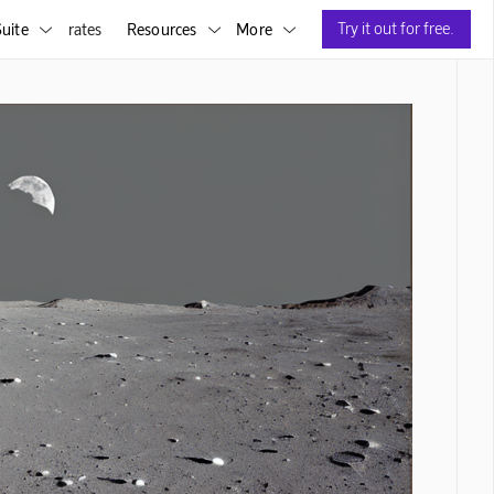
Try it out for free.
uite
rates
Resources
More


