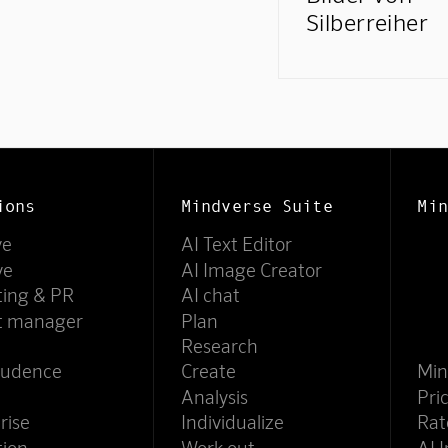
Silberreiher
ions
Mindverse Suite
Min
ve
AI Text Editor
ve
AI Image Creator
ting & PR
AI chat
ct manager
Plan
Research
rudence
Create
Min
Analysis
Pri
rise
Individualize
Rat
tion
Work out
AI 