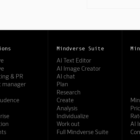
ions
Mindverse Suite
Min
ve
AI Text Editor
ve
AI Image Creator
ting & PR
AI chat
ct manager
Plan
Research
rudence
Create
Min
Analysis
Pri
rise
Individualize
Rat
tion
Work out
AI 
nts
Full Mindverse Suite
Con