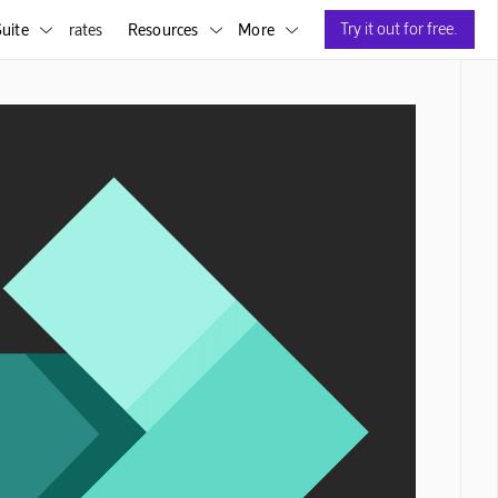
Try it out for free.
uite
rates
Resources
More


