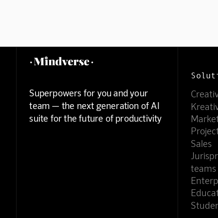
Solut
Superpowers for you and your
Creati
team — the next generation of AI
Kreati
suite for the future of productivity
Marke
Proje
Sales
Jurisp
teams
Enterp
Educa
Stude