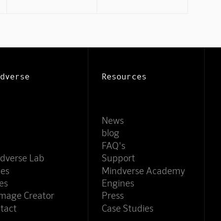
dverse
Resources
News
blog
FAQ's
dverse Lab
Support
ces
Mindverse Academy
es
Engines
Image Creator
Press
Mindverse
tact
Case Studies