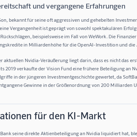
ereitschaft und vergangene Erfahrungen
on, bekannt für seine oft aggressiven und gehebelten Investmen
Seine Vergangenheit ist geprägt von sowohl spektakulären Erfolgen
 Rückschlägen, beispielsweise im Fall von WeWork. Die Finanzier
gskredite in Milliardenhöhe für die OpenAI-Investition und d
er aktuellen Nvidia-Veräußerung liegt darin, dass es nicht das ers
its 2019 verkaufte der Vision Fund eine frühere Beteiligung an Nvi
lgriffe in der jüngeren Investmentgeschichte gewertet, da Soft
ntgangene Gewinne in der Größenordnung von 200 Milliarden US
kationen für den KI-Markt
ank seine direkte Aktienbeteiligung an Nvidia liquidiert hat, b