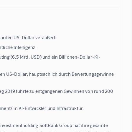
iarden US-Dollar veräußert.
liche Intelligenz.
ing (6,5 Mrd. USD) und ein Billionen-Dollar-KI-
arden US-Dollar, hauptsächlich durch Bewertungsgewinne
stieg 2019 führte zu entgangenen Gewinnen von rund 200
ments in KI-Entwickler und Infrastruktur.
e Investmentholding SoftBank Group hat ihre gesamte 