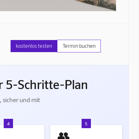
kostenlos testen
Termin buchen
 5-Schritte-Plan
, sicher und mit
4
5
👥