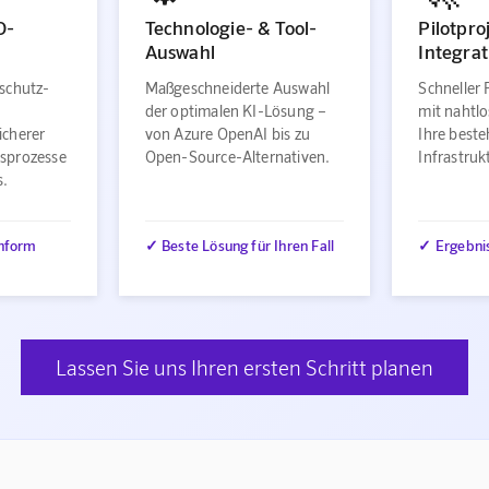
O-
Technologie- & Tool-
Pilotpro
Auswahl
Integrat
schutz-
Maßgeschneiderte Auswahl
Schneller 
der optimalen KI-Lösung –
mit nahtlo
icherer
von Azure OpenAI bis zu
Ihre best
sprozesse
Open-Source-Alternativen.
Infrastru
s.
nform
✓ Beste Lösung für Ihren Fall
✓ Ergebni
Lassen Sie uns Ihren ersten Schritt planen