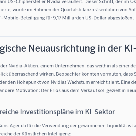
am US-Chiphersteller Nvidia veräußert. Dieser Schritt, der im Ok
rierte, wurde im Rahmen der Quartalsbilanzpräsentation von Sof
 T-Mobile-Beteiligung für 9,17 Milliarden US-Dollar abgestoßen.
egische Neuausrichtung in der KI
 der Nvidia-Aktien, einem Unternehmen, das weithin als einer der
Blick überraschend wirken. Beobachter könnten vermuten, dass
oder den Höhepunkt von Nvidias Wachstum erreicht sieht. Eine de
andere Motivation: Der Erlös aus dem Verkauf soll gezielt in neu
eiche Investitionspläne im KI-Sektor
ons Agenda für die Verwendung der gewonnenen Liquidität ist am
eiche der Künstlichen Intelligenz: