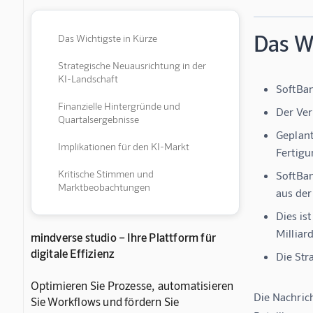
Das Wi
Das Wichtigste in Kürze
Strategische Neuausrichtung in der
KI-Landschaft
SoftBan
Finanzielle Hintergründe und
Der Ver
Quartalsergebnisse
Geplant
Implikationen für den KI-Markt
Fertig
Kritische Stimmen und
SoftBan
Marktbeobachtungen
aus der
Dies is
Milliar
mindverse studio – Ihre Plattform für
digitale Effizienz
Die Str
Optimieren Sie Prozesse, automatisieren
Die Nachric
Sie Workflows und fördern Sie