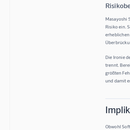
Risikob
Masayoshi S
Risiko ein. 
erheblichen
Überbrückun
Die Ironie d
trennt. Bere
größten Feh
und damit e
Impli
Obwohl SoftB