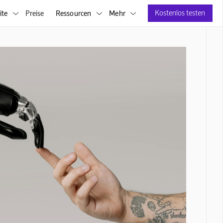
Kostenlos testen
ite
Preise
Ressourcen
Mehr


