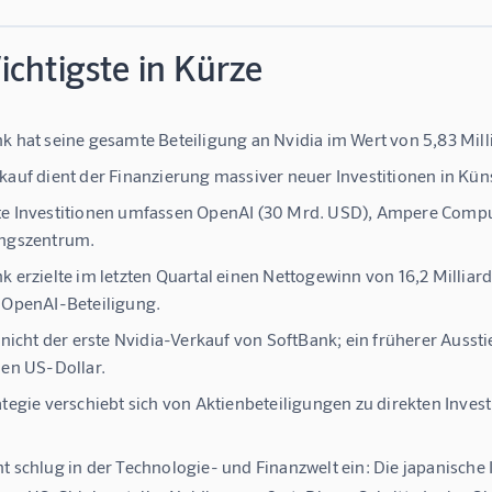
chtigste in Kürze
k hat seine gesamte Beteiligung an Nvidia im Wert von 5,83 Mill
kauf dient der Finanzierung massiver neuer Investitionen in Künst
e Investitionen umfassen OpenAI (30 Mrd. USD), Ampere Comput
ungszentrum.
k erzielte im letzten Quartal einen Nettogewinn von 16,2 Milli
 OpenAI-Beteiligung.
t nicht der erste Nvidia-Verkauf von SoftBank; ein früherer Aus
den US-Dollar.
ategie verschiebt sich von Aktienbeteiligungen zu direkten Invest
ht schlug in der Technologie- und Finanzwelt ein: Die japanisch