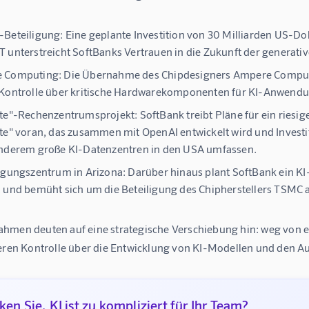
-Beteiligung:
Eine geplante Investition von 30 Milliarden US-Do
 unterstreicht SoftBanks Vertrauen in die Zukunft der generativ
 Computing:
Die Übernahme des Chipdesigners Ampere Computing 
Kontrolle über kritische Hardwarekomponenten für KI-Anwendu
ate"-Rechenzentrumsprojekt:
SoftBank treibt Pläne für ein rie
te" voran, das zusammen mit OpenAI entwickelt wird und Investit
nderem große KI-Datenzentren in den USA umfassen.
igungszentrum in Arizona:
Darüber hinaus plant SoftBank ein KI
 und bemüht sich um die Beteiligung des Chipherstellers TSMC
hmen deuten auf eine strategische Verschiebung hin: weg von ein
teren Kontrolle über die Entwicklung von KI-Modellen und den Au
en Sie, KI ist zu kompliziert für Ihr Team?