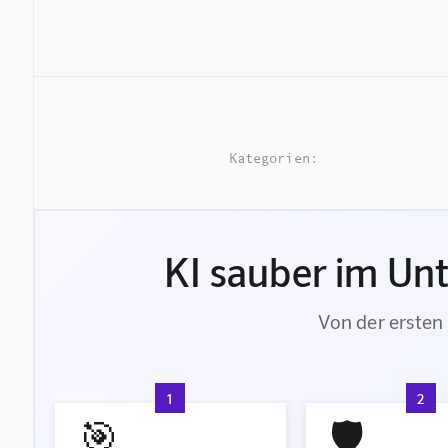
Kategorien:
KI sauber im Un
Von der ersten 
1
2
🎯
🛡️