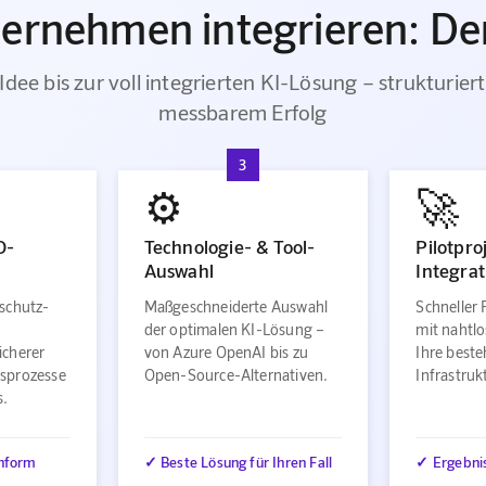
ternehmen integrieren: Der
Idee bis zur voll integrierten KI-Lösung – strukturiert
messbarem Erfolg
3
⚙️
🚀
O-
Technologie- & Tool-
Pilotpro
Auswahl
Integrat
schutz-
Maßgeschneiderte Auswahl
Schneller 
der optimalen KI-Lösung –
mit nahtlo
icherer
von Azure OpenAI bis zu
Ihre best
sprozesse
Open-Source-Alternativen.
Infrastru
s.
nform
✓ Beste Lösung für Ihren Fall
✓ Ergebni