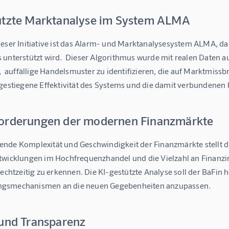
ützte Marktanalyse im System ALMA
ieser Initiative ist das Alarm- und Marktanalysesystem ALMA, d
unterstützt wird.  Dieser Algorithmus wurde mit realen Daten au
t,  auffällige Handelsmuster zu identifizieren, die auf Marktmi
 gestiegene Effektivität des Systems und die damit verbundene
orderungen der modernen Finanzmärkte
nde Komplexität und Geschwindigkeit der Finanzmärkte stellt d
twicklungen im Hochfrequenzhandel und die Vielzahl an Finanzin
rechtzeitig zu erkennen. Die KI-gestützte Analyse soll der BaFin he
gsmechanismen an die neuen Gegebenheiten anzupassen.
 und Transparenz