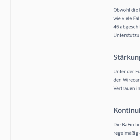
Obwohl die B
wie viele Fä
46 abgeschl
Unterstützun
Stärkun
Unter der Fü
den Wirecard
Vertrauen in
Kontinu
Die BaFin b
regelmäßig 