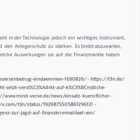
eht  in der Technologie  jedoch  ein  wichtiges  Instrument, 
den  Anlegerschutz  zu  stärken.  Es bleibt abzuwarten,  
 welche  Auswirkungen  sie  auf  die  Finanzmärkte  haben 
en-boersenbetrug-eindaemmen-1690826/ - https://t3n.de/
cht-setzt-verst%C3%A4rkt-auf-k%C3%BCnstliche-
://www.mind-verse.de/news/einsatz-kuenstlicher-
ps://x.com/t3n/status/1929875505861296131 -
genz-zur-jagd-auf-finanzkriminalitaet-ein/