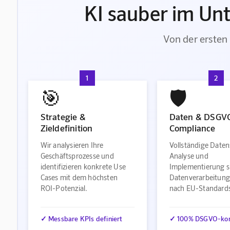
KI sauber im Un
Von der ersten 
1
2
🎯
🛡️
Strategie &
Daten & DSGV
Zieldefinition
Compliance
Wir analysieren Ihre
Vollständige Daten
Geschäftsprozesse und
Analyse und
identifizieren konkrete Use
Implementierung s
Cases mit dem höchsten
Datenverarbeitung
ROI-Potenzial.
nach EU-Standard
✓ Messbare KPIs definiert
✓ 100% DSGVO-ko