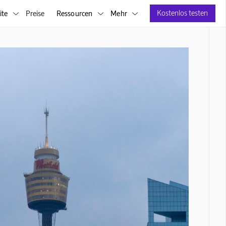
Kostenlos testen
ite
Preise
Ressourcen
Mehr


