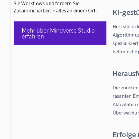
Sie Workflows und fördern Sie
Zusammenarbeit – alles an einem Ort.
KI-gest
Herzstück d
Mehr über Mindverse Studio
Algorithmus 
erfahren
spezialisier
betonte die
Herausf
Die zunehme
rasanten En
Aktivitäten 
Überwachun
Erfolge