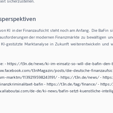
eit  sicherzustellen.
sperspektiven
von KI  in der Finanzaufsicht  steht noch am Anfang.  Die BaFin  si
ausforderungen der modernen Finanzmärkte  zu  bewältigen  und  
e  KI-gestützte  Marktanalyse  in  Zukunft  weiterentwickeln  und 
ie: - https://t3n.de/news/ki-im-einsatz-so-will-die-bafin-d
ww.facebook.com/t3nMagazin/posts/die-deutsche-finanzaufsi
-um-marktm/1139219598243191/ - https://t3n.de/news/ - https
-finanzkriminalitaet-bafin - https://t3n.de/tag/finance/ - htt
.allaboutai.com/de-de/ki-news/bafin-setzt-kuenstliche-intelli