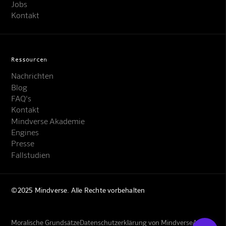
Jobs
Kontakt
Ressourcen
Nachrichten
Blog
FAQ's
Kontakt
Mindverse Support
Mindverse Akademie
Online · KI-Assistent
Engines
Presse
Fallstudien
©2025 Mindverse. Alle Rechte vorbehalten
Mindverse
Moralische Grundsätze
Datenschutzerklärung von Mindverse
AGBs