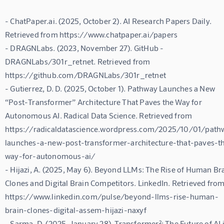
- ChatPaper.ai. (2025, October 2). AI Research Papers Daily. 
Retrieved from https://www.chatpaper.ai/papers

- DRAGNLabs. (2023, November 27). GitHub - 
DRAGNLabs/301r_retnet. Retrieved from 
https://github.com/DRAGNLabs/301r_retnet

- Gutierrez, D. D. (2025, October 1). Pathway Launches a New 
“Post-Transformer” Architecture That Paves the Way for 
Autonomous AI. Radical Data Science. Retrieved from 
https://radicaldatascience.wordpress.com/2025/10/01/path
launches-a-new-post-transformer-architecture-that-paves-t
way-for-autonomous-ai/

- Hijazi, A. (2025, May 6). Beyond LLMs: The Rise of Human Bra
Clones and Digital Brain Competitors. LinkedIn. Retrieved from
https://www.linkedin.com/pulse/beyond-llms-rise-human-
brain-clones-digital-assem-hijazi-naxyf

- Sarma, D. (2025, January 28). Transformer²: The Future of AI i