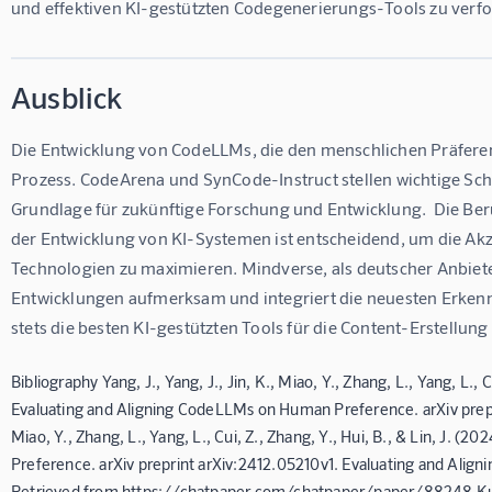
und effektiven KI-gestützten Codegenerierungs-Tools zu verfo
Ausblick
Die Entwicklung von CodeLLMs, die den menschlichen Präferenz
Prozess. CodeArena und SynCode-Instruct stellen wichtige Schri
Grundlage für zukünftige Forschung und Entwicklung.  Die Be
der Entwicklung von KI-Systemen ist entscheidend, um die Akz
Technologien zu maximieren. Mindverse, als deutscher Anbiete
Entwicklungen aufmerksam und integriert die neuesten Erkenn
stets die besten KI-gestützten Tools für die Content-Erstellun
Bibliography Yang, J., Yang, J., Jin, K., Miao, Y., Zhang, L., Yang, L., C
Evaluating and Aligning CodeLLMs on Human Preference. arXiv preprint
Miao, Y., Zhang, L., Yang, L., Cui, Z., Zhang, Y., Hui, B., & Lin, J.
Preference. arXiv preprint arXiv:2412.05210v1. Evaluating and Ali
Retrieved from https://chatpaper.com/chatpaper/paper/88248 Kum