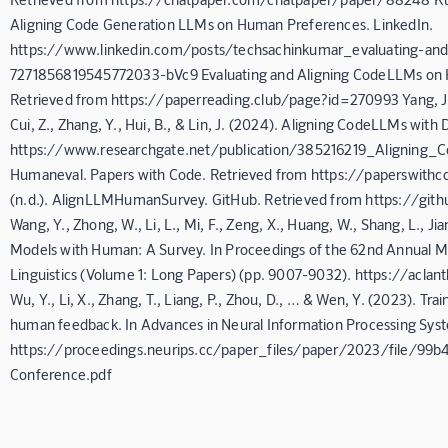
Aligning Code Generation LLMs on Human Preferences. LinkedIn.
https://www.linkedin.com/posts/techsachinkumar_evaluating-and-a
7271856819545772033-bVc9 Evaluating and Aligning CodeLLMs on H
Retrieved from https://paperreading.club/page?id=270993 Yang, J., Ya
Cui, Z., Zhang, Y., Hui, B., & Lin, J. (2024). Aligning CodeLLMs wit
https://www.researchgate.net/publication/385216219_Aligning_
Humaneval. Papers with Code. Retrieved from https://paperswit
(n.d.). AlignLLMHumanSurvey. GitHub. Retrieved from https://g
Wang, Y., Zhong, W., Li, L., Mi, F., Zeng, X., Huang, W., Shang, L., J
Models with Human: A Survey. In Proceedings of the 62nd Annual Me
Linguistics (Volume 1: Long Papers) (pp. 9007-9032). https://aclan
Wu, Y., Li, X., Zhang, T., Liang, P., Zhou, D., … & Wen, Y. (2023). Tra
human feedback. In Advances in Neural Information Processing Syst
https://proceedings.neurips.cc/paper_files/paper/2023/file/9
Conference.pdf