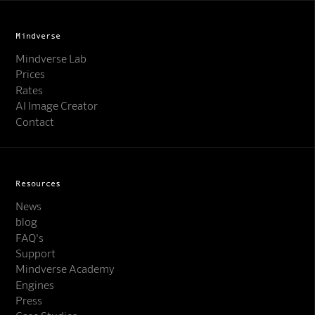
Mindverse
Mindverse Lab
Prices
Rates
AI Image Creator
Contact
Resources
News
blog
FAQ's
Support
Mindverse Support
Mindverse Academy
Online · KI-Assistent
Engines
Press