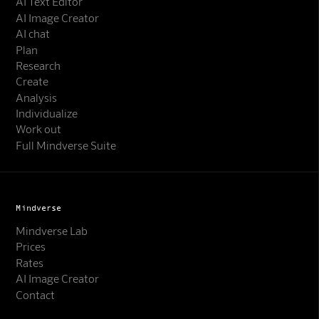
AI Text Editor
AI Image Creator
AI chat
Plan
Research
Create
Analysis
Individualize
Work out
Full Mindverse Suite
Mindverse
Mindverse Lab
Prices
Rates
AI Image Creator
Contact