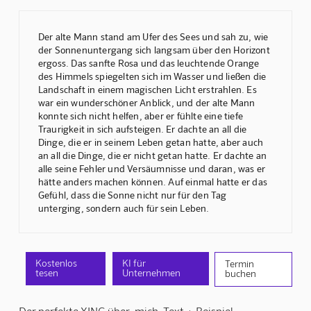
Der alte Mann stand am Ufer des Sees und sah zu, wie
der Sonnenuntergang sich langsam über den Horizont
ergoss. Das sanfte Rosa und das leuchtende Orange
des Himmels spiegelten sich im Wasser und ließen die
Landschaft in einem magischen Licht erstrahlen. Es
war ein wunderschöner Anblick, und der alte Mann
konnte sich nicht helfen, aber er fühlte eine tiefe
Traurigkeit in sich aufsteigen. Er dachte an all die
Dinge, die er in seinem Leben getan hatte, aber auch
an all die Dinge, die er nicht getan hatte. Er dachte an
alle seine Fehler und Versäumnisse und daran, was er
hätte anders machen können. Auf einmal hatte er das
Gefühl, dass die Sonne nicht nur für den Tag
unterging, sondern auch für sein Leben.
Kostenlos
KI für
Termin
tesen
Unternehmen
buchen
Der perfekte XING über-mich-Text + Beispiel