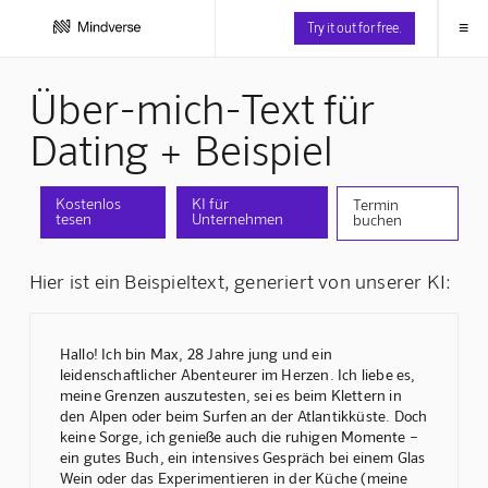
≡
Try it out for free.
Über-mich-Text für
Dating + Beispiel
Kostenlos
KI für
Termin
tesen
Unternehmen
buchen
Hier ist ein Beispieltext, generiert von unserer KI:
Hallo! Ich bin Max, 28 Jahre jung und ein
leidenschaftlicher Abenteurer im Herzen. Ich liebe es,
meine Grenzen auszutesten, sei es beim Klettern in
den Alpen oder beim Surfen an der Atlantikküste. Doch
keine Sorge, ich genieße auch die ruhigen Momente –
ein gutes Buch, ein intensives Gespräch bei einem Glas
Wein oder das Experimentieren in der Küche (meine