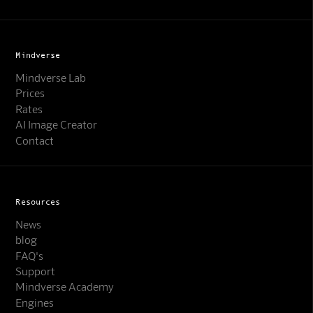
Mindverse
Mindverse Lab
Prices
Rates
AI Image Creator
Contact
Resources
News
blog
FAQ's
Support
Mindverse Support
Mindverse Academy
Online · KI-Assistent
Engines