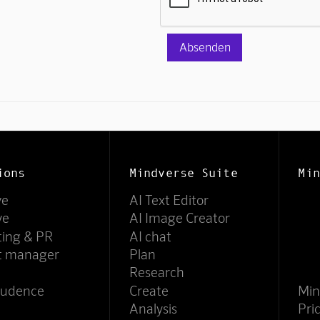
ions
Mindverse Suite
Min
ve
AI Text Editor
ve
AI Image Creator
ting & PR
AI chat
ct manager
Plan
Research
rudence
Create
Min
Analysis
Pri