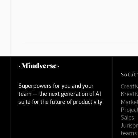
Solut
Superpowers for you and your
Creati
team — the next generation of AI
Kreati
suite for the future of productivity
Marke
Proje
Sales
Jurisp
teams