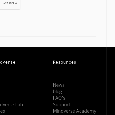
Mindverse Support
Online · KI-Assistent
dverse
Resources
News
blog
FAQ's
dverse Lab
Support
ces
Mindverse Academy