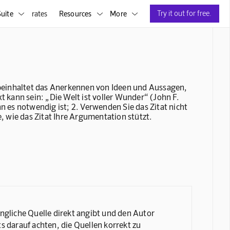
Try it out for free.
uite
rates
Resources
More



Es beinhaltet das Anerkennen von Ideen und Aussagen,
xt kann sein: „Die Welt ist voller Wunder“ (John F.
nn es notwendig ist; 2. Verwenden Sie das Zitat nicht
e, wie das Zitat Ihre Argumentation stützt.
üngliche Quelle direkt angibt und den Autor
 darauf achten, die Quellen korrekt zu