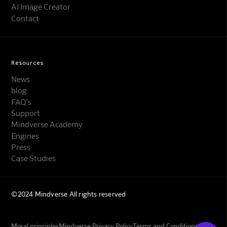
AI Image Creator
Contact
Resources
News
blog
FAQ's
Support
Mindverse Support
Mindverse Academy
Online · KI-Assistent
Engines
Press
Case Studies
©2024 Mindverse All rights reserved
Mindverse
Moral principles
Mindverse Privacy Policy
Terms and Conditions