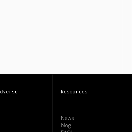
Mindverse Support
Online · KI-Assistent
dverse
Resources
News
blog