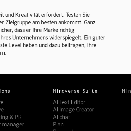
t und Kreativität erfordert. Testen Sie 
rer Zielgruppe am besten ankommt. Ganz 
icher, dass er Ihre Marke richtig 
Ihres Unternehmens widerspiegelt. Ein guter 
te Level heben und dazu beitragen, Ihre 
rn.
ions
Mindverse Suite
Min
ve
AI Text Editor
ve
AI Image Creator
ting & PR
AI chat
ct manager
Plan