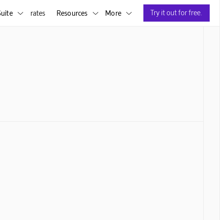
Try it out for free.
uite
rates
Resources
More


