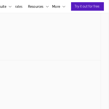
Try it out for free.
uite
rates
Resources
More


