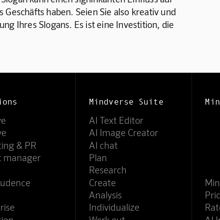
 Geschäfts haben. Seien Sie also kreativ und 
g Ihres Slogans. Es ist eine Investition, die 
ions
Mindverse Suite
Min
ve
AI Text Editor
ve
AI Image Creator
ting & PR
AI chat
ct manager
Plan
Research
rudence
Create
Min
Analysis
Pri
rise
Individualize
Rat
tion
Work out
AI 