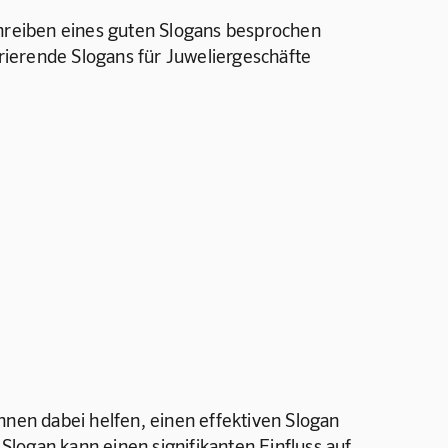
chreiben eines guten Slogans besprochen 
irierende Slogans für Juweliergeschäfte 
hnen dabei helfen, einen effektiven Slogan 
 Slogan kann einen signifikanten Einfluss auf 