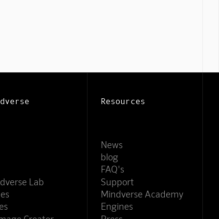
Mindverse Support
Online · KI-Assistent
dverse
Resources
News
blog
FAQ's
dverse Lab
Support
ces
Mindverse Academy
es
Engines
Image Creator
Press