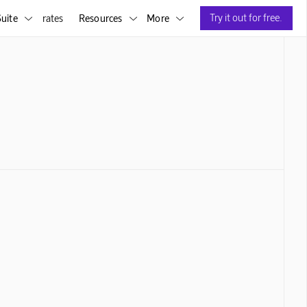
Try it out for free.
uite
rates
Resources
More


