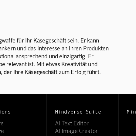
waffe für Ihr Käsegeschäft sein. Er kann 
ankern und das Interesse an Ihren Produkten 
motional ansprechend und einzigartig. Er 
pe relevant ist. Mit etwas Kreativität und 
 der Ihre Käsegeschäft zum Erfolg führt.
ions
Mindverse Suite
Min
ve
AI Text Editor
ve
AI Image Creator