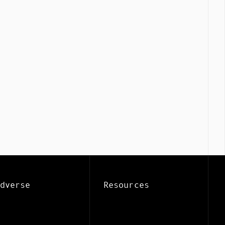
Mindverse Support
Online · KI-Assistent
dverse
Resources