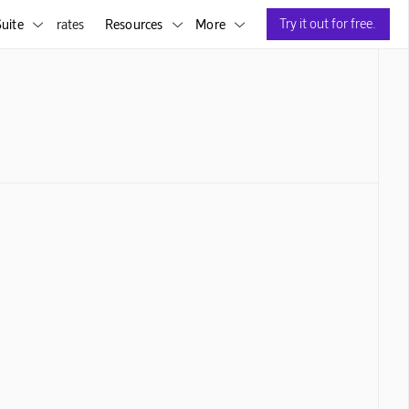
Try it out for free.
uite
rates
Resources
More


