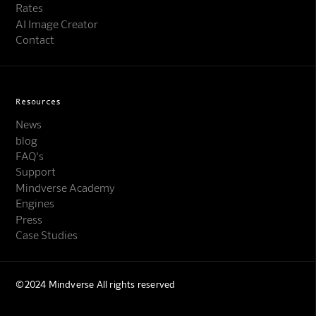
Rates
AI Image Creator
Contact
Resources
News
blog
FAQ's
Support
Mindverse Support
Mindverse Academy
Online · KI-Assistent
Engines
Press
Case Studies
©2024 Mindverse All rights reserved
Mindverse