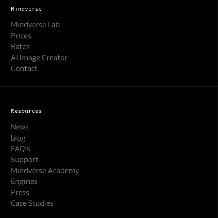
Mindverse
Mindverse Lab
Prices
Rates
AI Image Creator
Contact
Resources
News
blog
FAQ's
Support
Mindverse Academy
Engines
Press
Mindverse Support
Case Studies
Online · KI-Assistent