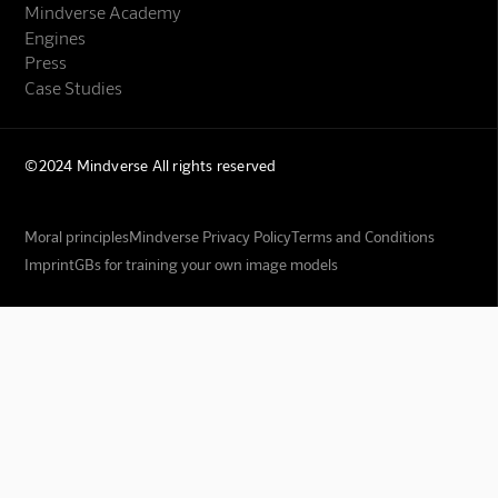
Mindverse Academy
Engines
Press
Case Studies
©2024 Mindverse All rights reserved
Moral principles
Mindverse Privacy Policy
Terms and Conditions
Imprint
GBs for training your own image models
Mindverse Support
Online · KI-Assistent