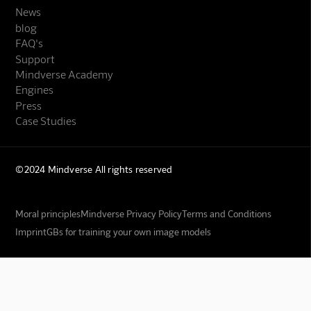
News
blog
FAQ's
Support
Mindverse Academy
Engines
Press
Case Studies
©2024 Mindverse All rights reserved
Moral principles
Mindverse Privacy Policy
Terms and Conditions
Imprint
GBs for training your own image models
Mindverse Support
Online · KI-Assistent