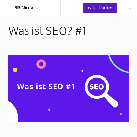
≡
Try it out for free.
Was ist SEO? #1