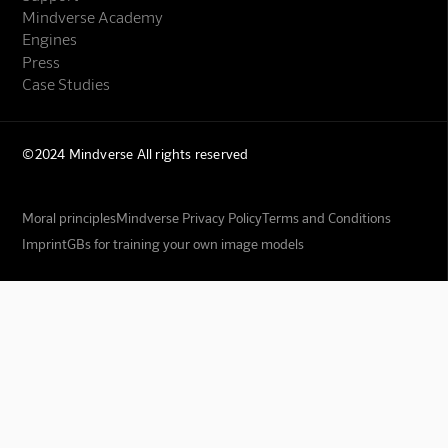
Mindverse Academy
Engines
Press
Case Studies
©2024 Mindverse All rights reserved
Moral principles
Mindverse Privacy Policy
Terms and Conditions
Imprint
GBs for training your own image models
Mindverse Support