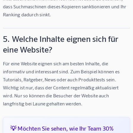
dass Suchmaschinen dieses Kopieren sanktionieren und Ihr 
Ranking dadurch sinkt.
5. Welche Inhalte eignen sich für
eine Website?
Für eine Website eignen sich am besten Inhalte, die 
informativ und interessant sind. Zum Beispiel können es 
Tutorials, Ratgeber, News oder auch Produkttests sein. 
Wichtig ist nur, dass der Content regelmäßig aktualisiert 
wird. Nur so können die Besucher der Website auch 
langfristig bei Laune gehalten werden.
💡 Möchten Sie sehen, wie Ihr Team 30%