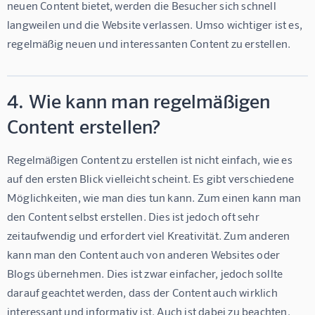
neuen Content bietet, werden die Besucher sich schnell 
langweilen und die Website verlassen. Umso wichtiger ist es, 
regelmäßig neuen und interessanten Content zu erstellen.
4. Wie kann man regelmäßigen
Content erstellen?
Regelmäßigen Content zu erstellen ist nicht einfach, wie es 
auf den ersten Blick vielleicht scheint. Es gibt verschiedene 
Möglichkeiten, wie man dies tun kann. Zum einen kann man 
den Content selbst erstellen. Dies ist jedoch oft sehr 
zeitaufwendig und erfordert viel Kreativität. Zum anderen 
kann man den Content auch von anderen Websites oder 
Blogs übernehmen. Dies ist zwar einfacher, jedoch sollte 
darauf geachtet werden, dass der Content auch wirklich 
interessant und informativ ist. Auch ist dabei zu beachten, 