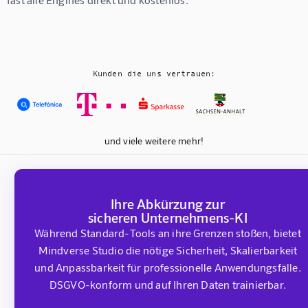
Kunden die uns vertrauen:
und viele weitere mehr!
Ihre Abkürzung zur
sicheren Unternehmens-KI
Während Standard-Tools an ihre Grenzen stoßen, bietet
Mindverse Studio die nötige Sicherheit, Skalierbarkeit
und Anpassbarkeit für professionelle Anwendungsfälle.
DSGVO-konform und auf Ihren Daten trainierbar.