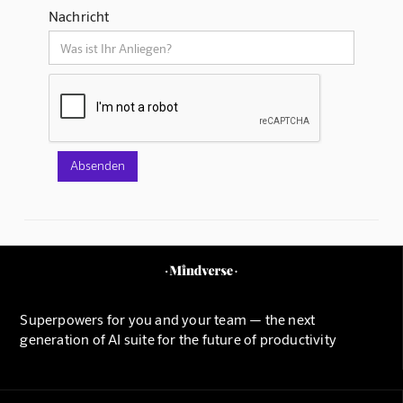
Nachricht
Superpowers for you and your team — the next
generation of AI suite for the future of productivity