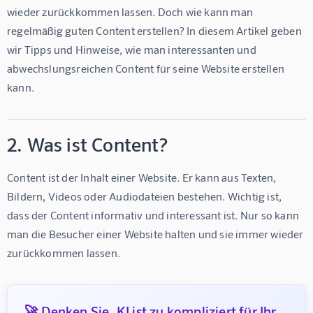
wieder zurückkommen lassen. Doch wie kann man 
regelmäßig guten Content erstellen? In diesem Artikel geben 
wir Tipps und Hinweise, wie man interessanten und 
abwechslungsreichen Content für seine Website erstellen 
kann.
2. Was ist Content?
Content ist der Inhalt einer Website. Er kann aus Texten, 
Bildern, Videos oder Audiodateien bestehen. Wichtig ist, 
dass der Content informativ und interessant ist. Nur so kann 
man die Besucher einer Website halten und sie immer wieder 
zurückkommen lassen.
🚀 Denken Sie, KI ist zu kompliziert für Ihr