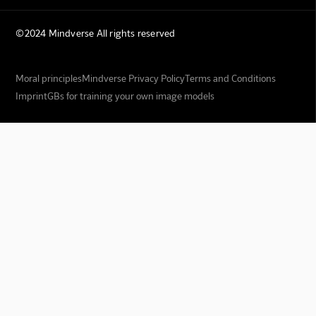
©2024 Mindverse All rights reserved
Moral principles
Mindverse Privacy Policy
Terms and Conditions
Imprint
GBs for training your own image models
Mindverse Support