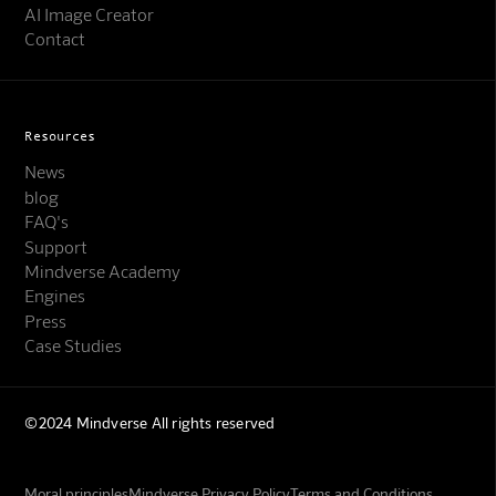
AI Image Creator
Contact
Resources
News
blog
FAQ's
Support
Mindverse Academy
Engines
Press
Case Studies
©2024 Mindverse All rights reserved
Moral principles
Mindverse Privacy Policy
Terms and Conditions