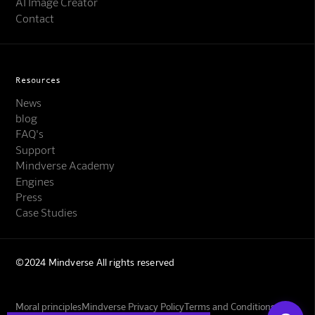
AI Image Creator
Contact
Resources
News
blog
FAQ's
Support
Mindverse Support
Mindverse Academy
Online · KI-Assistent
Engines
Press
Case Studies
©2024 Mindverse All rights reserved
Mindverse
Moral principles
Mindverse Privacy Policy
Terms and Conditions