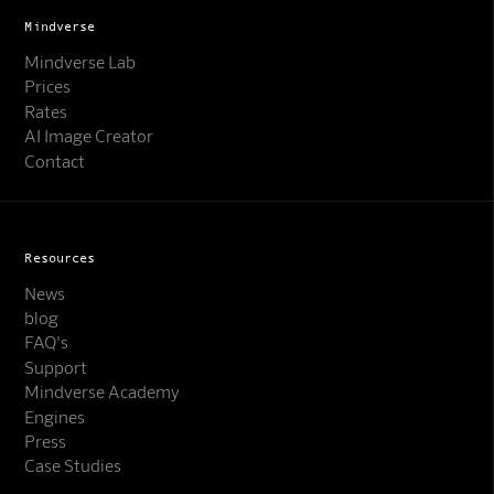
Mindverse
Mindverse Lab
Prices
Rates
AI Image Creator
Contact
Resources
News
blog
FAQ's
Support
Mindverse Support
Mindverse Academy
Online · KI-Assistent
Engines
Press
Case Studies