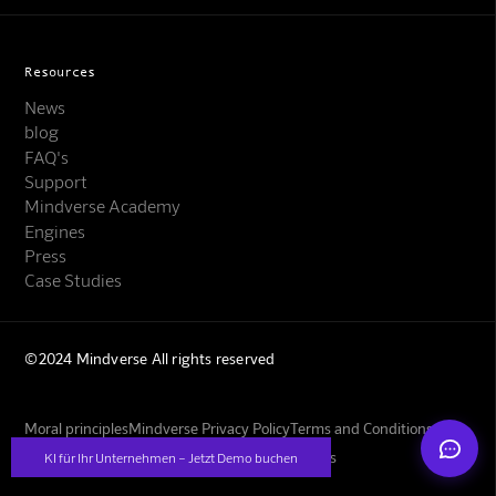
Resources
News
blog
FAQ's
Support
Mindverse Support
Mindverse Academy
Online · KI-Assistent
Engines
Press
Case Studies
©2024 Mindverse All rights reserved
Mindverse
Moral principles
Mindverse Privacy Policy
Terms and Conditions
Imprint
GBs for training your own image models
KI für Ihr Unternehmen – Jetzt Demo buchen