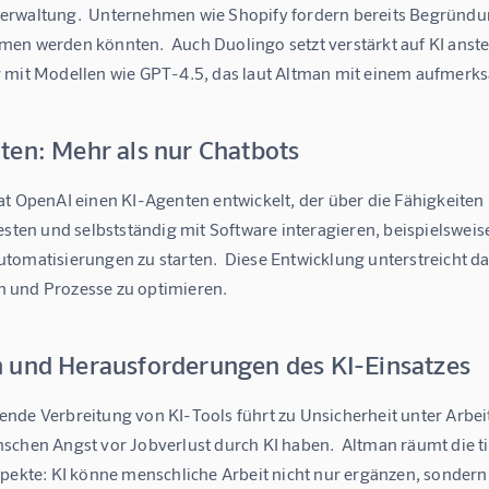
rwaltung.  Unternehmen wie Shopify fordern bereits Begründun
n werden könnten.  Auch Duolingo setzt verstärkt auf KI anstell
 mit Modellen wie GPT-4.5, das laut Altman mit einem aufmerk
ten: Mehr als nur Chatbots
at OpenAI einen KI-Agenten entwickelt, der über die Fähigkeite
testen und selbstständig mit Software interagieren, beispielsw
tomatisierungen zu starten.  Diese Entwicklung unterstreicht da
und Prozesse zu optimieren.
 und Herausforderungen des KI-Einsatzes
nde Verbreitung von KI-Tools führt zu Unsicherheit unter Arbei
schen Angst vor Jobverlust durch KI haben.  Altman räumt die ti
spekte: KI könne menschliche Arbeit nicht nur ergänzen, sonder