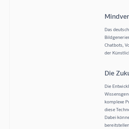
Mindver
Das deutsch
Bildgenerie
Chatbots, V
der Künstlic
Die Zuk
Die Entwickl
Wissensgene
komplexe Pr
diese Techn
Dabei könne
bereitstelle