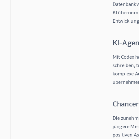
Datenbankve
KI übernomme
Entwicklung
KI-Agen
Mit Codex h
schreiben, 
komplexe Au
übernehmen 
Chancen
Die zunehme
jüngere Men
positiven A