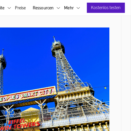
Kostenlos testen
ite
Preise
Ressourcen
Mehr


