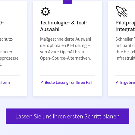
⚙️
🚀
O-
Technologie- & Tool-
Pilotpro
Auswahl
Integrat
schutz-
Maßgeschneiderte Auswahl
Schneller 
der optimalen KI-Lösung –
mit nahtlo
icherer
von Azure OpenAI bis zu
Ihre best
sprozesse
Open-Source-Alternativen.
Infrastru
s.
nform
✓ Beste Lösung für Ihren Fall
✓ Ergebni
Lassen Sie uns Ihren ersten Schritt planen