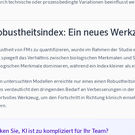
urch technische oder prozessbedingte Variationen beeinflusst we
obustheitsindex: Ein neues Wer
stheit von FMs zu quantifizieren, wurde im Rahmen der Studie e
 spiegelt das Verhältnis zwischen biologischen Merkmalen und St
logischen Merkmale dominieren, während ein Index kleiner als ei
n untersuchten Modellen erreichte nur eines einen Robustheitsin
ies verdeutlicht den dringenden Bedarf an Verbesserungen in de
ertvolles Werkzeug, um den Fortschritt in Richtung klinisch eins
ern.
en Sie, KI ist zu kompliziert für Ihr Team?