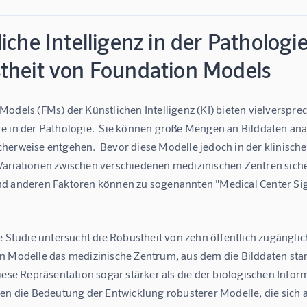
iche Intelligenz in der Patholog
theit von Foundation Models
odels (FMs) der Künstlichen Intelligenz (KI) bieten vielverspre
e in der Pathologie.  Sie können große Mengen an Bilddaten an
herweise entgehen.  Bevor diese Modelle jedoch in der klinische
ariationen zwischen verschiedenen medizinischen Zentren sicherg
d anderen Faktoren können zu sogenannten "Medical Center Sign
e Studie untersucht die Robustheit von zehn öffentlich zugänglic
n Modelle das medizinische Zentrum, aus dem die Bilddaten sta
iese Repräsentation sogar stärker als die der biologischen Info
hen die Bedeutung der Entwicklung robusterer Modelle, die sich 