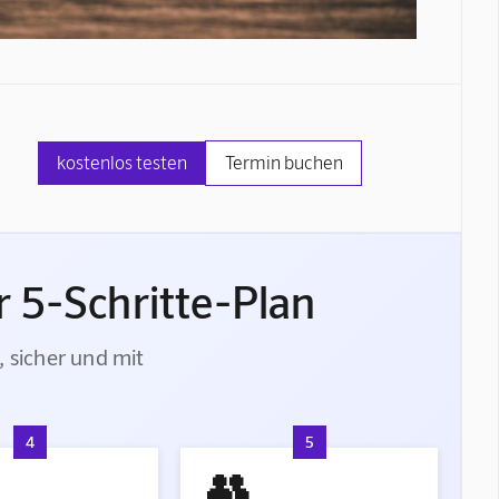
kostenlos testen
Termin buchen
 5-Schritte-Plan
, sicher und mit
4
5
👥