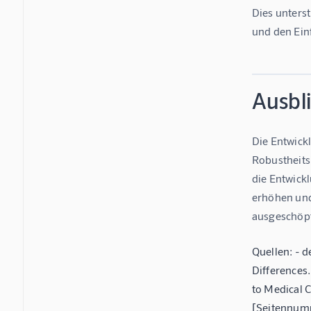
Dies unterst
und den Ein
Ausbl
Die Entwickl
Robustheits
die Entwick
erhöhen und 
ausgeschöpf
Quellen: - d
Differences
to Medical C
[Seitennumm