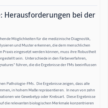
ie: Herausforderungen bei der
chende Möglichkeiten für die medizinische Diagnostik, 
alysieren und Muster erkennen, die dem menschlichen 
n Praxis eingesetzt werden können, muss ihre Robustheit 
estellt sein.  Unterschiede in den Färbeverfahren, 
atures" führen, die die Ergebnisse der FMs beeinflussen 
hen Pathologie-FMs.  Die Ergebnisse zeigen, dass alle 
mmen, in hohem Maße repräsentieren.  In neun von zehn 
rmationen wie Gewebetyp oder Krebsart.  Diese Ergebnisse 
auf die relevanten biologischen Merkmale konzentrieren 