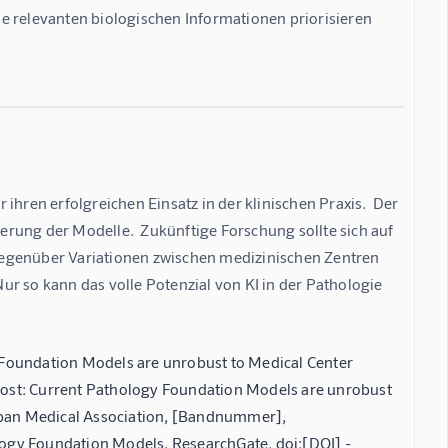
die relevanten biologischen Informationen priorisieren 
ihren erfolgreichen Einsatz in der klinischen Praxis.  Der 
rung der Modelle.  Zukünftige Forschung sollte sich auf 
gegenüber Variationen zwischen medizinischen Zentren 
r so kann das volle Potenzial von KI in der Pathologie 
gy Foundation Models are unrobust to Medical Center
n Post: Current Pathology Foundation Models are unrobust
e Japan Medical Association, [Bandnummer],
ogy Foundation Models. ResearchGate. doi:[DOI] -