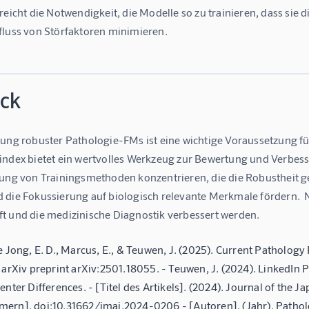
reicht die Notwendigkeit, die Modelle so zu trainieren, dass sie 
fluss von Störfaktoren minimieren.
ick
ung robuster Pathologie-FMs ist eine wichtige Voraussetzung für 
index bietet ein wertvolles Werkzeug zur Bewertung und Verbesse
lung von Trainingsmethoden konzentrieren, die die Robustheit 
die Fokussierung auf biologisch relevante Merkmale fördern.  Nu
t und die medizinische Diagnostik verbessert werden.
e Jong, E. D., Marcus, E., & Teuwen, J. (2025). Current Patholo
. arXiv preprint arXiv:2501.18055. - Teuwen, J. (2024). LinkedI
enter Differences. - [Titel des Artikels]. (2024). Journal of th
ern]. doi:10.31662/jmaj.2024-0206 - [Autoren]. (Jahr). Pathol