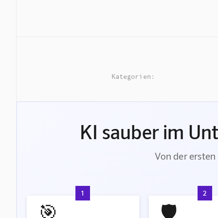
Kategorien:
KI sauber im Un
Von der ersten 
1
2
🎯
🛡️