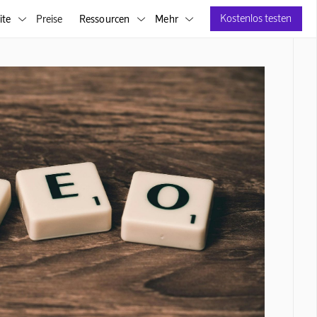
Kostenlos testen
ite
Preise
Ressourcen
Mehr


