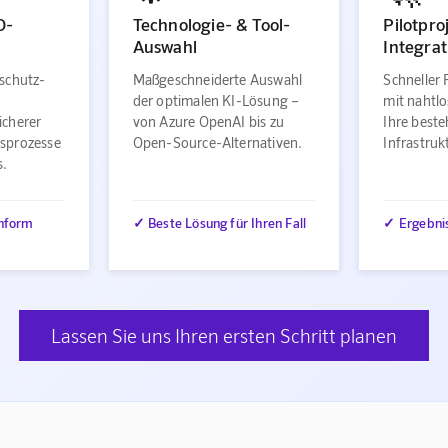
O-
Technologie- & Tool-
Pilotpro
Auswahl
Integrat
schutz-
Maßgeschneiderte Auswahl
Schneller 
der optimalen KI-Lösung –
mit nahtlo
icherer
von Azure OpenAI bis zu
Ihre best
sprozesse
Open-Source-Alternativen.
Infrastru
s.
nform
✓ Beste Lösung für Ihren Fall
✓ Ergebni
Lassen Sie uns Ihren ersten Schritt planen