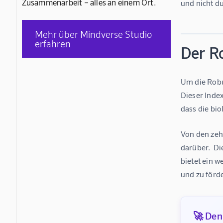
Zusammenarbeit – alles an einem Ort.
und nicht d
Mehr über Mindverse Studio
erfahren
Der R
Um die Robu
Dieser Index
dass die bio
Von den zeh
darüber.  D
bietet ein w
und zu förd
🚀 Denk