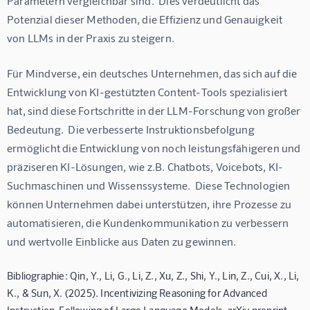
Parametern vergleichbar sind.  Dies verdeutlicht das 
Potenzial dieser Methoden, die Effizienz und Genauigkeit 
von LLMs in der Praxis zu steigern.
Für Mindverse, ein deutsches Unternehmen, das sich auf die 
Entwicklung von KI-gestützten Content-Tools spezialisiert 
hat, sind diese Fortschritte in der LLM-Forschung von großer 
Bedeutung.  Die verbesserte Instruktionsbefolgung 
ermöglicht die Entwicklung von noch leistungsfähigeren und 
präziseren KI-Lösungen, wie z.B. Chatbots, Voicebots, KI-
Suchmaschinen und Wissenssysteme.  Diese Technologien 
können Unternehmen dabei unterstützen, ihre Prozesse zu 
automatisieren, die Kundenkommunikation zu verbessern 
und wertvolle Einblicke aus Daten zu gewinnen.
Bibliographie: Qin, Y., Li, G., Li, Z., Xu, Z., Shi, Y., Lin, Z., Cui, X., Li,
K., & Sun, X. (2025). Incentivizing Reasoning for Advanced
Instruction-Following of Large Language Models. arXiv preprint