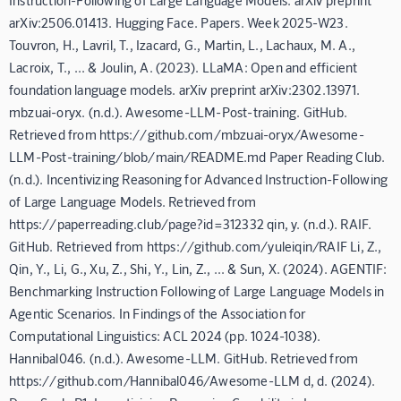
arXiv:2506.01413. Hugging Face. Papers. Week 2025-W23.
Touvron, H., Lavril, T., Izacard, G., Martin, L., Lachaux, M. A.,
Lacroix, T., ... & Joulin, A. (2023). LLaMA: Open and efficient
foundation language models. arXiv preprint arXiv:2302.13971.
mbzuai-oryx. (n.d.). Awesome-LLM-Post-training. GitHub.
Retrieved from https://github.com/mbzuai-oryx/Awesome-
LLM-Post-training/blob/main/README.md Paper Reading Club.
(n.d.). Incentivizing Reasoning for Advanced Instruction-Following
of Large Language Models. Retrieved from
https://paperreading.club/page?id=312332 qin, y. (n.d.). RAIF.
GitHub. Retrieved from https://github.com/yuleiqin/RAIF Li, Z.,
Qin, Y., Li, G., Xu, Z., Shi, Y., Lin, Z., ... & Sun, X. (2024). AGENTIF:
Benchmarking Instruction Following of Large Language Models in
Agentic Scenarios. In Findings of the Association for
Computational Linguistics: ACL 2024 (pp. 1024-1038).
Hannibal046. (n.d.). Awesome-LLM. GitHub. Retrieved from
https://github.com/Hannibal046/Awesome-LLM d, d. (2024).