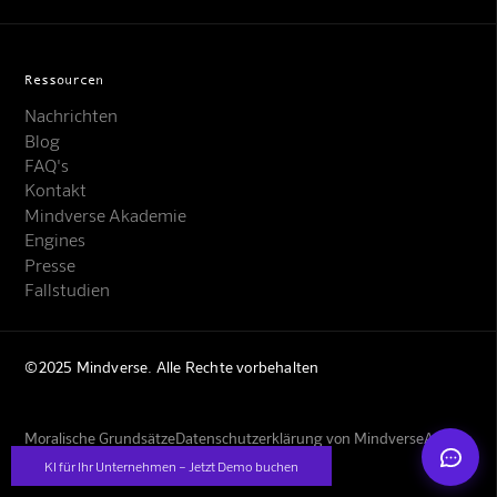
Ressourcen
Nachrichten
Blog
FAQ's
Kontakt
Mindverse Support
Mindverse Akademie
Online · KI-Assistent
Engines
Presse
Fallstudien
©2025 Mindverse. Alle Rechte vorbehalten
Mindverse
Moralische Grundsätze
Datenschutzerklärung von Mindverse
AGBs
Impressum
KI für Ihr Unternehmen – Jetzt Demo buchen