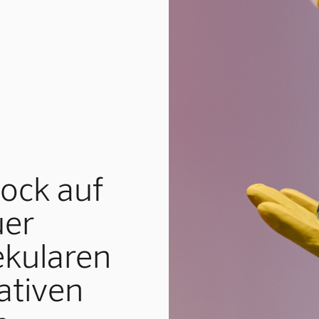
ock auf
uer
ekularen
ativen