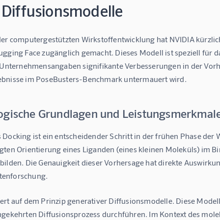
 Diffusionsmodelle
der computergestützten Wirkstoffentwicklung hat NVIDIA kürzli
ugging Face zugänglich gemacht. Dieses Modell ist speziell für
h Unternehmensangaben signifikante Verbesserungen in der Vorh
ebnisse im PoseBusters-Benchmark untermauert wird.
ogische Grundlagen und Leistungsmerkmal
Docking ist ein entscheidender Schritt in der frühen Phase der W
gten Orientierung eines Liganden (eines kleinen Moleküls) im B
ilden. Die Genauigkeit dieser Vorhersage hat direkte Auswirkung
enforschung.
ert auf dem Prinzip generativer Diffusionsmodelle. Diese Model
mgekehrten Diffusionsprozess durchführen. Im Kontext des molek