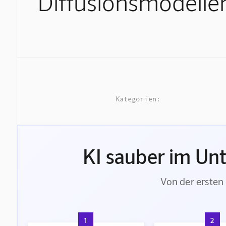
Diffusionsmodelle
Kategorien:
KI sauber im Un
Von der ersten 
1
2