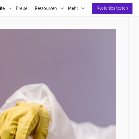
Kostenlos testen
ite
Preise
Ressourcen
Mehr


