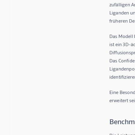
zufälligen 
Liganden un
früheren De
Das Modell 
ist ein 3D-
Diffusionspr
Das Confide
Ligandenpos
identifiziere
Eine Besond
erweitert s
Benchma