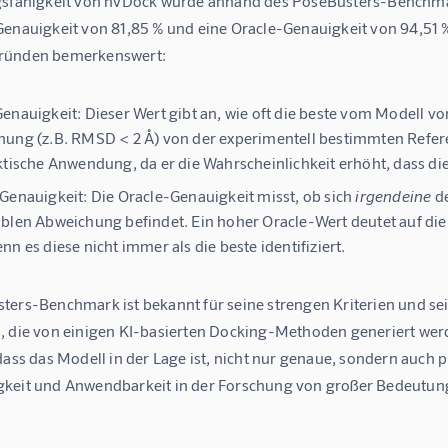
gsfähigkeit von nvDock wurde anhand des PoseBusters-Benchmarks
enauigkeit von 81,85 %
 und eine 
Oracle-Genauigkeit von 94,51 
ründen bemerkenswert:
enauigkeit:
Dieser Wert gibt an, wie oft die beste vom Modell v
ung (z.B. RMSD < 2 Å) von der experimentell bestimmten Referen
ktische Anwendung, da er die Wahrscheinlichkeit erhöht, dass di
Genauigkeit:
Die Oracle-Genauigkeit misst, ob sich
irgendeine
de
blen Abweichung befindet. Ein hoher Oracle-Wert deutet auf die 
nn es diese nicht immer als die beste identifiziert.
ters-Benchmark ist bekannt für seine strengen Kriterien und sei
, die von einigen KI-basierten Docking-Methoden generiert wer
dass das Modell in der Lage ist, nicht nur genaue, sondern auch p
keit und Anwendbarkeit in der Forschung von großer Bedeutung