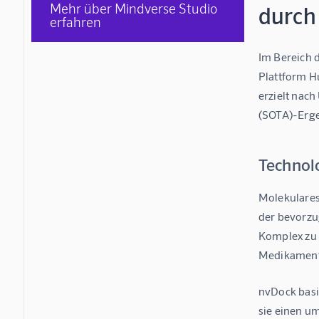
Mehr über Mindverse Studio
durch
erfahren
Im Bereich 
Plattform H
erzielt nac
(SOTA)-Erg
Technol
Molekulares 
der bevorzu
Komplex zu b
Medikament
nvDock basi
sie einen u