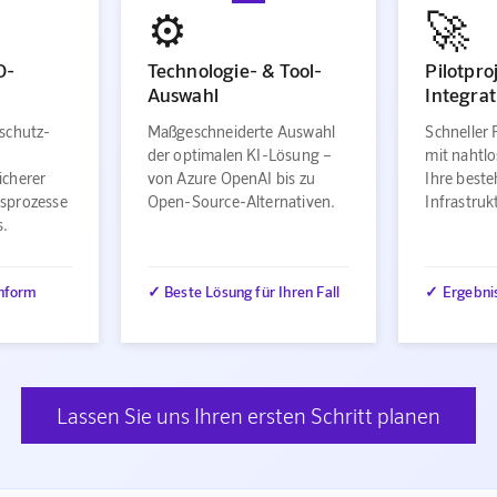
⚙️
🚀
O-
Technologie- & Tool-
Pilotpro
Auswahl
Integrat
schutz-
Maßgeschneiderte Auswahl
Schneller 
der optimalen KI-Lösung –
mit nahtlo
icherer
von Azure OpenAI bis zu
Ihre best
sprozesse
Open-Source-Alternativen.
Infrastru
s.
nform
✓ Beste Lösung für Ihren Fall
✓ Ergebni
Lassen Sie uns Ihren ersten Schritt planen