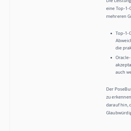
Die Leistun
eine 
Top-1-G
mehreren G
Top-1-G
Abweich
die pra
Oracle-
akzepta
auch we
Der PoseBus
zu erkennen
darauf hin, 
Glaubwürdig