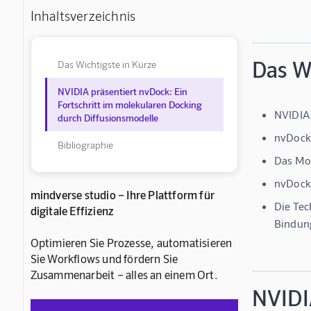
Inhaltsverzeichnis
Das Wi
Das Wichtigste in Kürze
NVIDIA präsentiert nvDock: Ein
Fortschritt im molekularen Docking
NVIDIA 
durch Diffusionsmodelle
nvDock 
Bibliographie
Das Mod
nvDock 
mindverse studio – Ihre Plattform für
Die Tec
digitale Effizienz
Bindun
Optimieren Sie Prozesse, automatisieren
Sie Workflows und fördern Sie
Zusammenarbeit – alles an einem Ort.
NVIDI