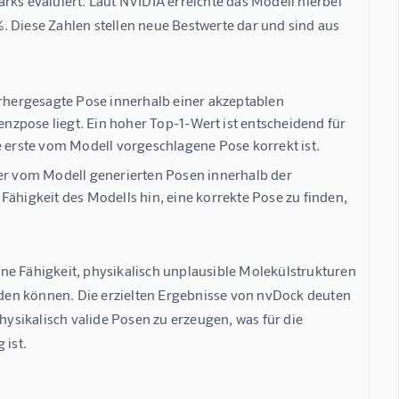
 evaluiert. Laut NVIDIA erreichte das Modell hierbei 
%
. Diese Zahlen stellen neue Bestwerte dar und sind aus 
orhergesagte Pose innerhalb einer akzeptablen
zpose liegt. Ein hoher Top-1-Wert ist entscheidend für
e erste vom Modell vorgeschlagene Pose korrekt ist.
r vom Modell generierten Posen innerhalb der
Fähigkeit des Modells hin, eine korrekte Pose zu finden,
ne Fähigkeit, physikalisch unplausible Molekülstrukturen 
den können. Die erzielten Ergebnisse von nvDock deuten 
hysikalisch valide Posen zu erzeugen, was für die 
 ist.