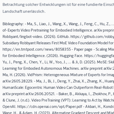
Betrachtung solcher Entwicklungen ist für eine fundierte Eins
Landschaft unerlässlich.
Bibliography: - Ma, S., Liao, J., Wang, X., Wang, J., Feng, C., Hu, Z., 
of-Experts Video Pretraining for Embodied Intelligence. arXiv prepri
Robbyant/lingbot-video. (2026). GitHub. https://github.com/robby
Subsidiary Robbyant Releases First MoE Video Foundation Model fo
https://en.tmtpost.com/news/8058355 - Paper page - Scaling Mixt
for Embodied Intelligence. (2026). Hugging Face. https://huggingf
Yu, J., Peng, X., Chen, Y., Li, W., Yoo, J., ... & Ji, D. (2025). MoSE: S
Learning for Embodied Autonomous Machines. arXiv preprint arXiv:25
Ma, H. (2026). VidPrism: Heterogeneous Mixture of Experts for Imag
arXiv:2605.28229. - Ma, J., Bi, J., Deng, Y., Zhai, X., Zhang, K., Huang
HumanScale: Egocentric Human Video Can Outperform Real-Robot D
arXiv preprint arXiv:2606.20521. - Baker, B., Akkaya, I., Zhokhov, P., Hu
& Clune, J. (n.d.). Video PreTraining (VPT): Learning to Act by Watc
OpenAI. https://cdn.openai.com/vpt/Paper.pdf - Akbari, H., Kondrat
Wang, H., & Adam, H. (2023). Alternating Gradient Descent and Mixt