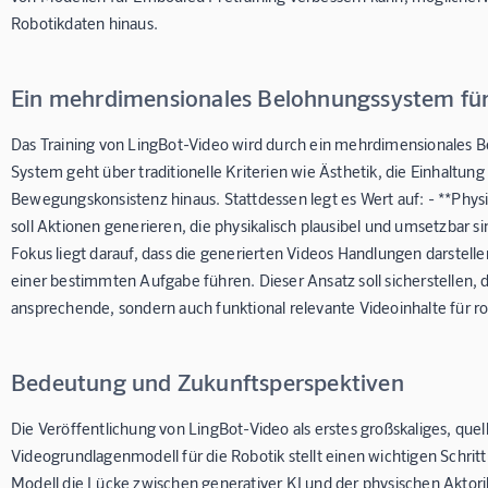
Robotikdaten hinaus.
Ein mehrdimensionales Belohnungssystem für 
Das Training von LingBot-Video wird durch ein mehrdimensionales 
System geht über traditionelle Kriterien wie Ästhetik, die Einhaltun
Bewegungskonsistenz hinaus. Stattdessen legt es Wert auf: - **Physik
soll Aktionen generieren, die physikalisch plausibel und umsetzbar s
Fokus liegt darauf, dass die generierten Videos Handlungen darstelle
einer bestimmten Aufgabe führen. Dieser Ansatz soll sicherstellen, da
ansprechende, sondern auch funktional relevante Videoinhalte für r
Bedeutung und Zukunftsperspektiven
Die Veröffentlichung von LingBot-Video als erstes großskaliges, que
Videogrundlagenmodell für die Robotik stellt einen wichtigen Schritt 
Modell die Lücke zwischen generativer KI und der physischen Aktor