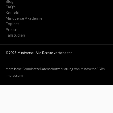
Blog
FAQ's
Kontakt
Mindverse Akademie
Engines
Presse
Fallstudien
©2025 Mindverse. Alle Rechte vorbehalten
Moralische Grundsätze
Datenschutzerklärung von Mindverse
AGBs
Impressum