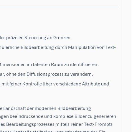
 der präzisen Steuerung an Grenzen.
nuierliche Bildbearbeitung durch Manipulation von Text-
Dimensionen im latenten Raum zu identifizieren.
r, ohne den Diffusionsprozess zu verändern.
 mit feiner Kontrolle über verschiedene Attribute und
ie Landschaft der modernen Bildbearbeitung 
bungen beeindruckende und komplexe Bilder zu generieren 
 des Bearbeitungsprozesses mittels reiner Text-Prompts 
cher Kontrolle stellt eine Herausforderung dar. Ein 