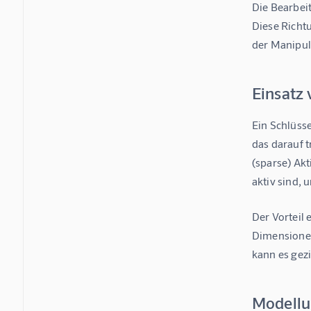
Die Bearbei
Diese Richtu
der Manipula
Einsatz
Ein Schlüss
das darauf t
(sparse) Akt
aktiv sind,
Der Vorteil 
Dimensionen
kann es gezi
Modellu