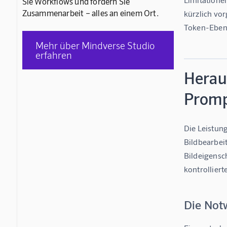
Sie Workflows und fördern Sie
Zusammenarbeit – alles an einem Ort.
kürzlich vor
Token-Eben
Mehr über Mindverse Studio
erfahren
Heraus
Promp
Die Leistung
Bildbearbei
Bildeigensc
kontrolliert
Die Not