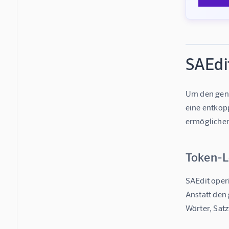
SAEdit
Um den gena
eine entkop
ermögliche
Token-L
SAEdit oper
Anstatt den
Wörter, Satz