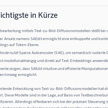
chtigste in Kürze
dbearbeitung mittels Text-zu-Bild-Diffusionsmodellen stößt bei
er Ansatz namens SAEdit ermöglicht eine entkoppelte und konti
ings auf Token-Ebene.
hode nutzt Sparse Autoencoder (SAE), um semantisch isolierte 
ist modellunabhängig und direkt auf Text-Embeddings anwendba
ente zeigen, dass SAEdit intuitive und effiziente Manipulationen
n hinweg ermöglicht.
reitende Entwicklung von Text-zu-Bild-Diffusionsmodellen hat d
ert. Diese Modelle sind in der Lage, auf Basis von Textbeschrei
fizieren. Allerdings offenbaren sich bei der präzisen Steuerung
. Insbesondere die Forderung nach entkoppelter und kontinuierli