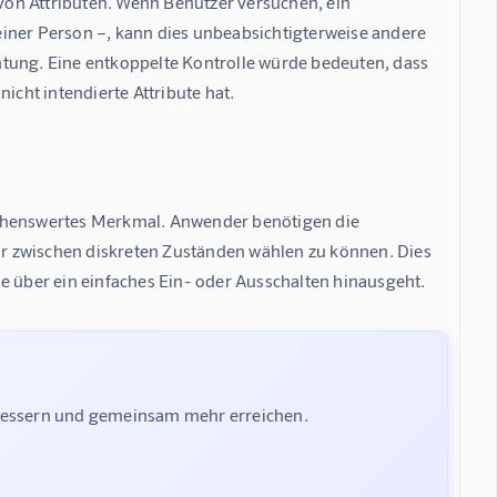
on Attributen. Wenn Benutzer versuchen, ein 
iner Person –, kann dies unbeabsichtigterweise andere 
htung. Eine entkoppelte Kontrolle würde bedeuten, dass 
icht intendierte Attribute hat.
schenswertes Merkmal. Anwender benötigen die 
nur zwischen diskreten Zuständen wählen zu können. Dies 
e über ein einfaches Ein- oder Ausschalten hinausgeht.
rbessern und gemeinsam mehr erreichen.