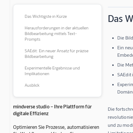
Das Wi
Das Wichtigste in Kürze
Herausforderungen in der aktuellen
Bildbearbeitung mittels Text-
Die Bil
Prompts
Ein neu
SAEdit: Ein neuer Ansatz für präzise
Embedd
Bildbearbeitung
Die Met
Experimentelle Ergebnisse und
Implikationen
SAEdit 
Experim
Ausblick
Domäne
mindverse studio – Ihre Plattform für
Die fortsch
digitale Effizienz
revolutioni
und zu modi
Optimieren Sie Prozesse, automatisieren
Limitationen