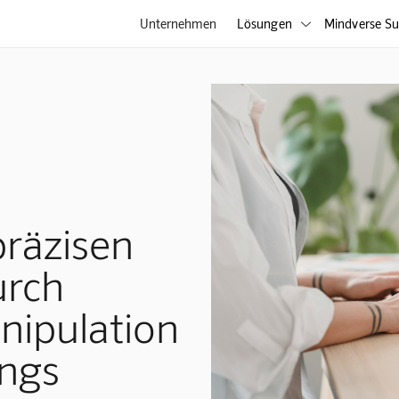
Unternehmen
Lösungen
Mindverse Su

präzisen
urch
nipulation
ngs