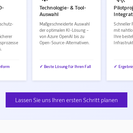
O-
Technologie- & Tool-
Pilotpro
Auswahl
Integrat
schutz-
Maßgeschneiderte Auswahl
Schneller 
der optimalen KI-Lösung –
mit nahtlo
icherer
von Azure OpenAI bis zu
Ihre best
sprozesse
Open-Source-Alternativen.
Infrastru
s.
nform
✓ Beste Lösung für Ihren Fall
✓ Ergebni
Lassen Sie uns Ihren ersten Schritt planen