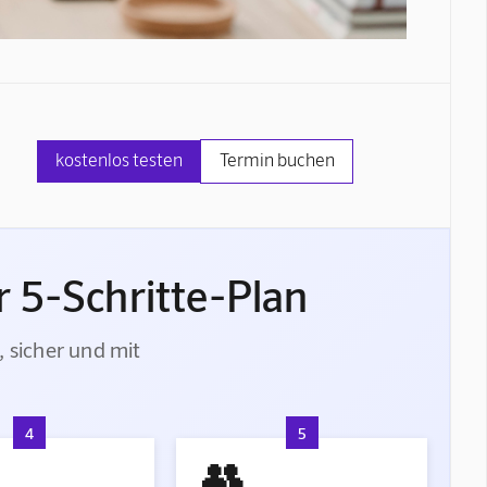
kostenlos testen
Termin buchen
 5-Schritte-Plan
, sicher und mit
4
5
👥