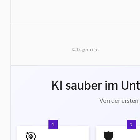
Kategorien:
KI sauber im Un
Von der ersten 
1
2
🎯
🛡️