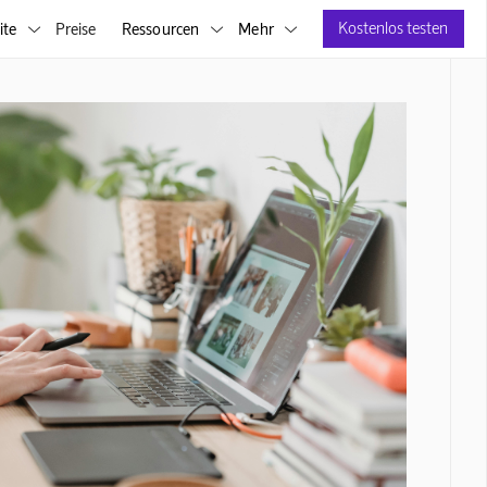
Kostenlos testen
ite
Preise
Ressourcen
Mehr


