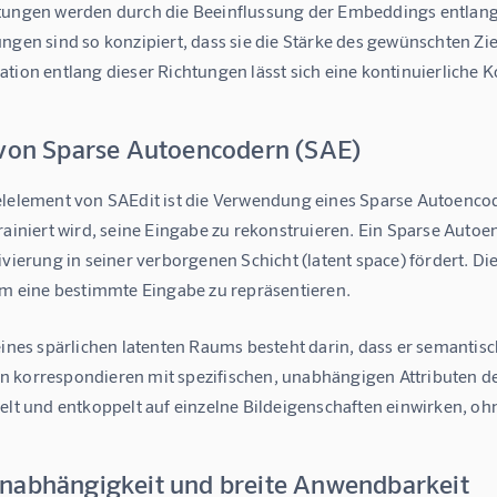
tungen werden durch die Beeinflussung der Embeddings entlan
ngen sind so konzipiert, dass sie die Stärke des gewünschten Ziel
tion entlang dieser Richtungen lässt sich eine kontinuierliche Ko
 von Sparse Autoencodern (SAE)
elelement von SAEdit ist die Verwendung eines Sparse Autoencode
rainiert wird, seine Eingabe zu rekonstruieren. Ein Sparse Autoe
ivierung in seiner verborgenen Schicht (latent space) fördert. 
 um eine bestimmte Eingabe zu repräsentieren.
eines spärlichen latenten Raums besteht darin, dass er semantisch
 korrespondieren mit spezifischen, unabhängigen Attributen des 
elt und entkoppelt auf einzelne Bildeigenschaften einwirken, oh
nabhängigkeit und breite Anwendbarkeit