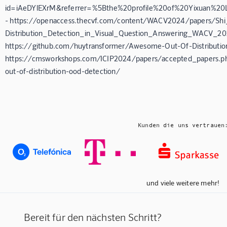
id=iAeDYlEXrM&referrer=%5Bthe%20profile%20of%20Yixuan%20L
- https://openaccess.thecvf.com/content/WACV2024/papers/Sh
Distribution_Detection_in_Visual_Question_Answering_WACV_20
https://github.com/huytransformer/Awesome-Out-Of-Distribution
https://cmsworkshops.com/ICIP2024/papers/accepted_papers.php
out-of-distribution-ood-detection/
Kunden die uns vertrauen
und viele weitere mehr!
Bereit für den nächsten Schritt?