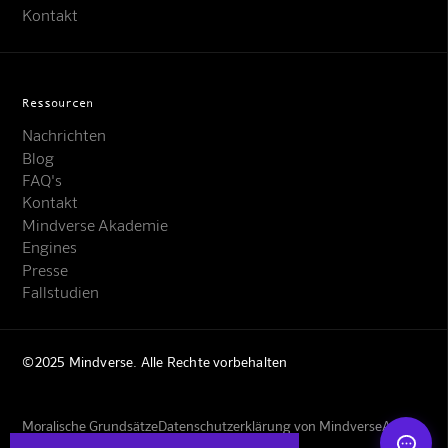
Kontakt
Ressourcen
Nachrichten
Blog
FAQ's
Kontakt
Mindverse Support
Mindverse Akademie
Online · KI-Assistent
Engines
Presse
Fallstudien
©2025 Mindverse. Alle Rechte vorbehalten
Mindverse
Moralische Grundsätze
Datenschutzerklärung von Mindverse
AGBs