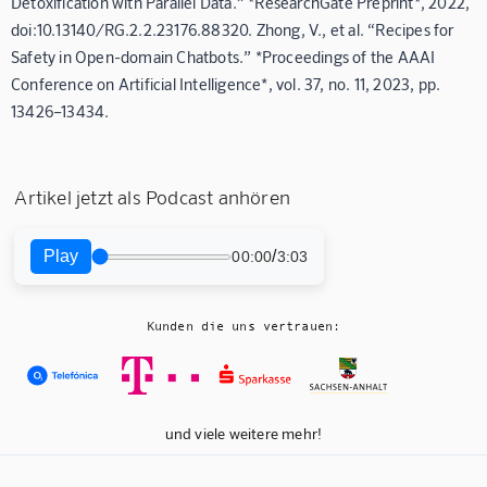
Detoxification with Parallel Data.” *ResearchGate Preprint*, 2022,
doi:10.13140/RG.2.2.23176.88320. Zhong, V., et al. “Recipes for
Safety in Open-domain Chatbots.” *Proceedings of the AAAI
Conference on Artificial Intelligence*, vol. 37, no. 11, 2023, pp.
13426–13434.
Artikel jetzt als Podcast anhören
Play
/
00:00
3:03
Kunden die uns vertrauen:
und viele weitere mehr!