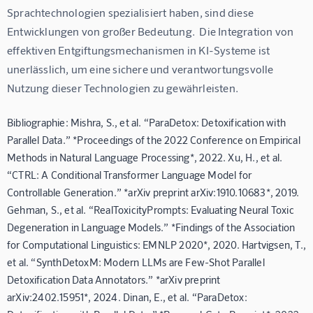
Sprachtechnologien spezialisiert haben, sind diese 
Entwicklungen von großer Bedeutung.  Die Integration von 
effektiven Entgiftungsmechanismen in KI-Systeme ist 
unerlässlich, um eine sichere und verantwortungsvolle 
Nutzung dieser Technologien zu gewährleisten.
Bibliographie: Mishra, S., et al. “ParaDetox: Detoxification with
Parallel Data.” *Proceedings of the 2022 Conference on Empirical
Methods in Natural Language Processing*, 2022. Xu, H., et al.
“CTRL: A Conditional Transformer Language Model for
Controllable Generation.” *arXiv preprint arXiv:1910.10683*, 2019.
Gehman, S., et al. “RealToxicityPrompts: Evaluating Neural Toxic
Degeneration in Language Models.” *Findings of the Association
for Computational Linguistics: EMNLP 2020*, 2020. Hartvigsen, T.,
et al. “SynthDetoxM: Modern LLMs are Few-Shot Parallel
Detoxification Data Annotators.” *arXiv preprint
arXiv:2402.15951*, 2024. Dinan, E., et al. “ParaDetox: