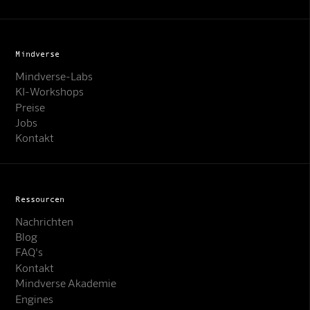
Mindverse
Mindverse-Labs
KI-Workshops
Preise
Jobs
Kontakt
Ressourcen
Nachrichten
Blog
FAQ's
Kontakt
Mindverse Support
Mindverse Akademie
Online · KI-Assistent
Engines