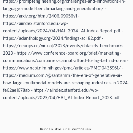
https://promptengineering.org/challenges-and-innovations-in-
language-model-benchmarking-and-generalization/ -
https://arxiv.org/html/2406.09056v1 -
https://aiindex.stanford.edu/wp-
content/uploads/2024/04/HAI_2024_AI-Index-Report.pdf -
https://aclanthology.org/2024.findings-acl.82.pdf -
https://neurips.cc/virtual/2023/events/datasets-benchmarks-
2023 - https://www.conference-board.org/brief/marketing-
communications/companies-cannot-afford-to-lag-behind-on-ai -
https://www.ncbi.nlm.nih.gov/pmc/articles/PMC10435961/ -
https://medium.com/@santismm/the-era-of-generative-ai-
how-large-multimodal-models-are-reshaping-industries-in-2024-
fe62ae1678ab - https://aiindex.stanford.edu/wp-
content/uploads/2023/04/HAI_AI-Index-Report_2023.pdf
Kunden die uns vertrauen: