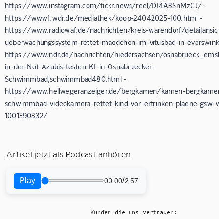
https://www.instagram.com/tickr.news/reel/DI4A3SnMzCJ/ -
https://www1.wdr.de/mediathek/koop-24042025-100.html -
https://www.radiowaf.de/nachrichten/kreis-warendorf/detailansi
ueberwachungssystem-rettet-maedchen-im-vitusbad-in-everswinke
https://www.ndr.de/nachrichten/niedersachsen/osnabrueck_ems
in-der-Not-Azubis-testen-KI-in-Osnabruecker-
Schwimmbad,schwimmbad480.html -
https://www.hellwegeranzeiger.de/bergkamen/kamen-bergkamen-
schwimmbad-videokamera-rettet-kind-vor-ertrinken-plaene-gsw
1001390332/
Artikel jetzt als Podcast anhören
Play
/
00:00
2:57
Kunden die uns vertrauen: